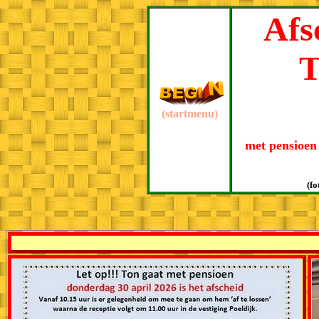
Afs
T
(startmenu)
met pensioen 
(f