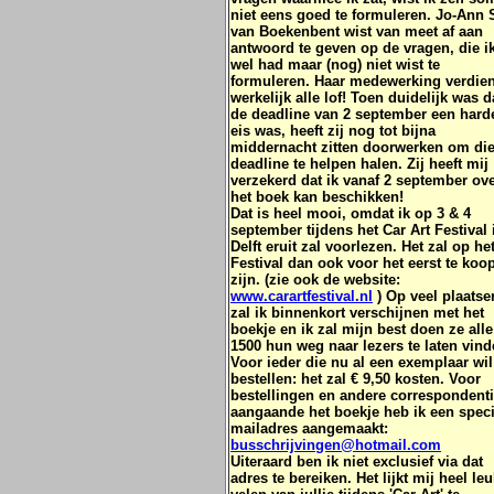
niet eens goed te formuleren. Jo-Ann 
van Boekenbent wist van meet af aan
antwoord te geven op de vragen, die i
wel had maar (nog) niet wist te
formuleren. Haar medewerking verdien
werkelijk alle lof! Toen duidelijk was d
de deadline van 2 september een hard
eis was, heeft zij nog tot bijna
middernacht zitten doorwerken om di
deadline te helpen halen. Zij heeft mij
verzekerd dat ik vanaf 2 september ov
het boek kan beschikken!
Dat is heel mooi, omdat ik op 3 & 4
september tijdens het Car Art Festival 
Delft eruit zal voorlezen. Het zal op he
Festival dan ook voor het eerst te koo
zijn. (zie ook de website:
www.carartfestival.nl
) Op veel plaatse
zal ik binnenkort verschijnen met het
boekje en ik zal mijn best doen ze alle
1500 hun weg naar lezers te laten vind
Voor ieder die nu al een exemplaar wil
bestellen: het zal € 9,50 kosten. Voor
bestellingen en andere correspondent
aangaande het boekje heb ik een speci
mailadres aangemaakt:
busschrijvingen@hotmail.com
Uiteraard ben ik niet exclusief via dat
adres te bereiken. Het lijkt mij heel le