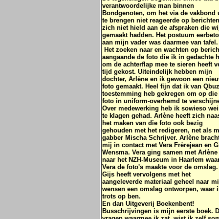
verantwoordelijke man binnen
Bondgenoten, om het via de vakbond u
te brengen niet reageerde op berichte
zich niet hield aan de afspraken die wi
gemaakt hadden. Het postuum eerbet
aan mijn vader was daarmee van tafel.
Het zoeken naar en wachten op beric
aangaande de foto die ik in gedachte 
om de achterflap mee te sieren heeft v
tijd gekost. Uiteindelijk hebben mijn
dochter, Arlène en ik gewoon een nie
foto gemaakt. Heel fijn dat ik van Qbu
toestemming heb gekregen om op die
foto in uniform-overhemd te verschijn
Over medewerking heb ik sowieso wei
te klagen gehad. Arlène heeft zich naa
het maken van die foto ook bezig
gehouden met het redigeren, net als m
gabber Mischa Schrijver. Arlène brach
mij in contact met Vera Frèrejean en G
Wensma. Vera ging samen met Arlène
naar het NZH-Museum in Haarlem waa
Vera de foto's maakte voor de omslag.
Gijs heeft vervolgens met het
aangeleverde materiaal geheel naar mi
wensen een omslag ontworpen, waar i
trots op ben.
En dan Uitgeverij Boekenbent!
Busschrijvingen is mijn eerste boek. 
vragen waarmee ik zat, wist ik zelf so