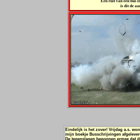
Een ruit van een bus in
is dit de 
Eindelijk is het zover! Vrijdag a.s. wor
mijn boekje Busschrijvingen afgelever
De tegenslagen begonnen ermee dat d