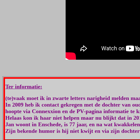
Ter informatie:
(te)vaak moet ik in zwarte letters narigheid melden ma
In 2009 heb ik contact gekregen met de dochter van ou
hoopte via Connexxion en de PV-pagina informatie te k
Helaas kon ik haar niet helpen maar nu blijkt dat in 
Jan woont in Enschede, is 77 jaar, en na wat kwakkelen
Zijn bekende humor is hij niet kwijt en via zijn dochter