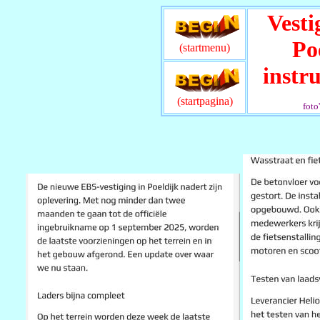
Vest
Po
(startmenu)
instr
(startpagina)
foto