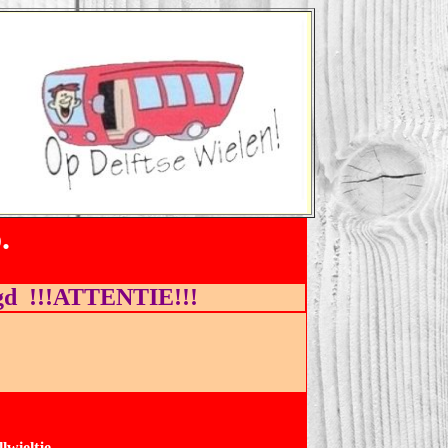
.
voegd !!!ATTENTIE!!!
lwieltje.