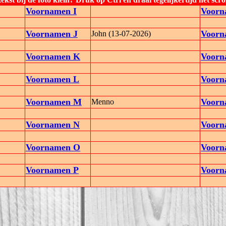
Voornamen I
Voorn
Voornamen J
Voorn
John (13-07-2026)
Voornamen K
Voorn
Voornamen L
Voorn
Voornamen M
Voorn
Menno
Voornamen N
Voor
Voornamen O
Voorn
Voornamen P
Voorn