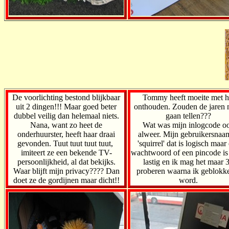
De voorlichting bestond blijkbaar
Tommy heeft moeite met h
uit 2 dingen!!! Maar goed beter
onthouden. Zouden de jaren 
dubbel veilig dan helemaal niets.
gaan tellen???
Nana, want zo heet de
Wat was mijn inlogcode o
onderhuurster, heeft haar draai
alweer. Mijn gebruikersnaam
gevonden. Tuut tuut tuut tuut,
'squirrel' dat is logisch maar
imiteert ze een bekende TV-
wachtwoord of een pincode is 
persoonlijkheid, al dat bekijks.
lastig en ik mag het maar 
Waar blijft mijn privacy???? Dan
proberen waarna ik geblokk
doet ze de gordijnen maar dicht!!
word.