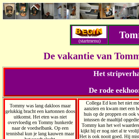
Tomm
(startmenu)
De vakantie van Tomm
Het stripverh
De rode eekhoor
Collega Ed kon het niet me
Tommy was lang dakloos maar
aanzien en kwam met een h
gelukkig bracht een kartonnen doos
huis op de proppen en ook 
uitkomst. Het eten was niet
intussen de maaltijd opgedi
overvloedig en Tommy hunkerde
Tommy kan het wel waardere
naar de voedselbank. Op een
kijkt hij er nog niet al te vrolij
tennisbal kun je lang kauwen maar
Het is ook nooit goed. Hij mis