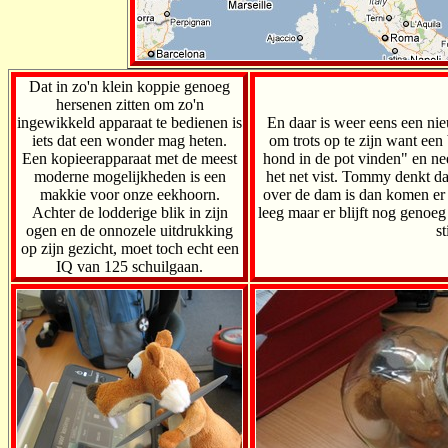
Dat in zo'n klein koppie genoeg
hersenen zitten om zo'n
ingewikkeld apparaat te bedienen is
En daar is weer eens een ni
iets dat een wonder mag heten.
om trots op te zijn want ee
Een kopieerapparaat met de meest
hond in de pot vinden" en ne
moderne mogelijkheden is een
het net vist. Tommy denkt da
makkie voor onze eekhoorn.
over de dam is dan komen er 
Achter de lodderige blik in zijn
leeg maar er blijft nog genoe
ogen en de onnozele uitdrukking
st
op zijn gezicht, moet toch echt een
IQ van 125 schuilgaan.